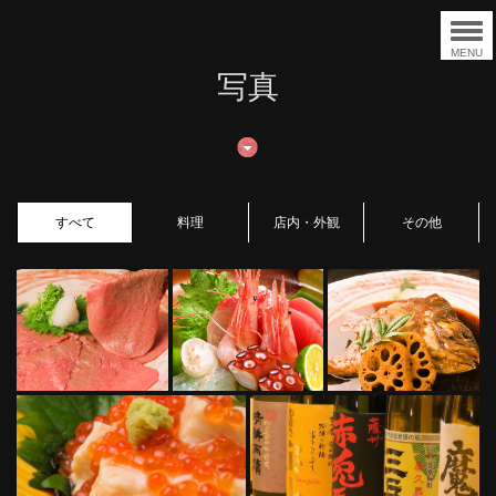
MENU
写真
すべて
料理
店内・外観
その他