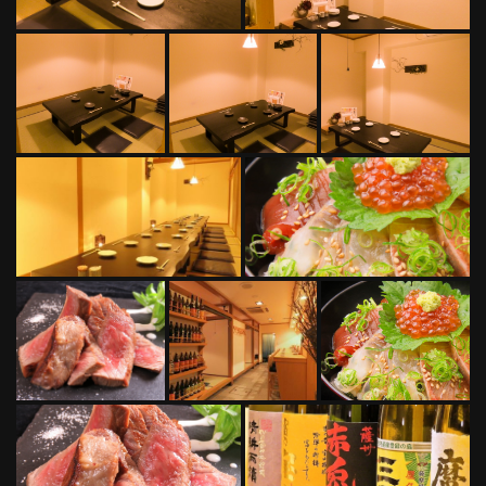
この店舗情報をシェアする
写真 | 旬菜酒場 じゃぱん
徳島県徳島市栄町１-20 井上ビル1F
https://syunsai-japan.owst.jp/gallery
お店情報をコピー
閉じる